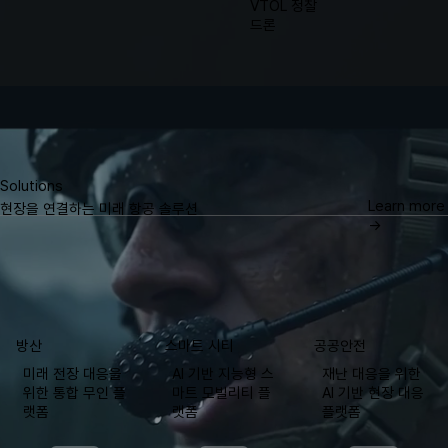
VTOL 정찰
드론
Solutions
Learn more
​현장을 연결하는 미래 항공 솔루션
→
방산
스마트 시티
공공안전
미래 전장 대응을
재난 대응을 위한
AI 기반 지능형 스
위한 통합 무인 플
AI 기반 현장 대응
마트 모빌리티 플
랫폼
플랫폼
랫폼