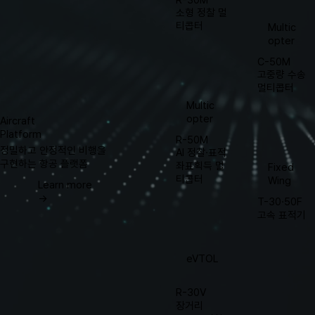
소형 정찰 멀
티콥터
Multic
opter
C-50M
고중량 수송
멀티콥터
Multic
opter
Aircraft
Platform
R-50M
정밀하고 안정적인 비행을
AI 정찰·표적
구현하는 항공 플랫폼
좌표획득 멀
Fixed
티콥터
Wing
Learn more
→
T-30·50F
​고속 표적기
eVTOL
R-30V
​장거리