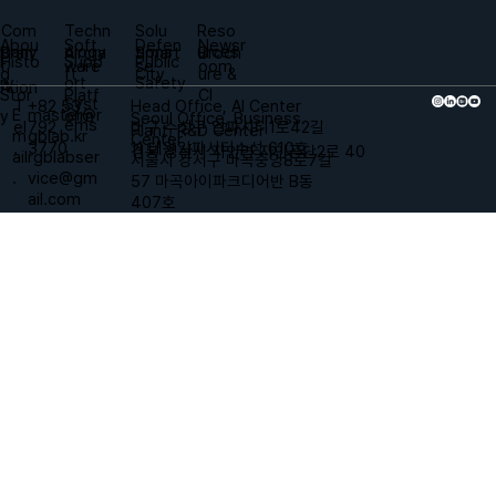
Techn
Solu
Reso
Com
Soft
Defen
Newsr
Abou
ology
tions
urces
pany
Aircra
Smart
Broch
Bran
Supp
Public
Histo
ware
se
oom
t
ft
City
ure &
d
ort
Safety
ry
Arion
Platf
CI
Stor
Syst
Head Office, AI Center
+82 53
T
master@r
E
orm
y
Seoul Office, Business
ems
대구 수성구 알파시티1로42길
792
el
Plant, R&D Center
gblab.kr
m
Center
11 태왕알파시티수성 610호
3770
.
경북 경산시 자인면 자인공단2로 40
rgblabser
ail
서울시 강서구 마곡중앙8로7길
vice@gm
.
57 마곡아이파크디어반 B동
ail.com
407호