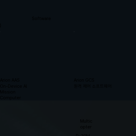
Software
폼
Arion GCS
Arion AAS
​원격 제어 소프트
On-Device
웨어
AI Mission
Computer
Learn more
Learn more
→
→
Arion AAS
Arion GCS
​원격 제어 소프트웨어
On-Device AI
Mission
Computer
Multic
opter
R-30M