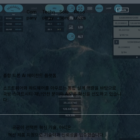
Contact Us
Com
Techn
Solu
Reso
pany
ology
tions
urces
​종합 드론 AI 에이전트 플랫폼
소프트웨어와 하드웨어를 아우르는 통합 설계 역량을 바탕으로
국방·스마트시티·재난안전 분야의 AI드론 혁신을 선도하고 있습니
다.
공공이 선택한 혁신 기술, 아리온
​혁신 제품 지정으로 기술력과 신뢰성을 입증했습니다.