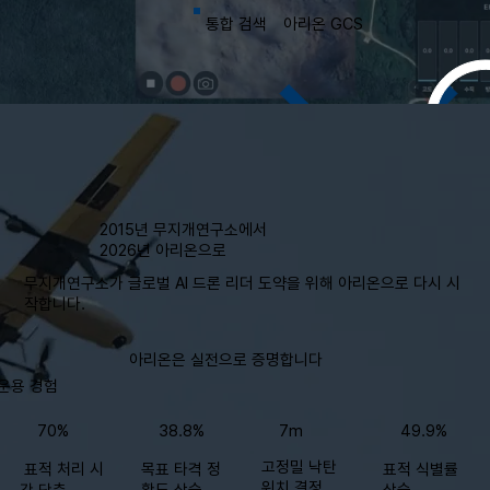
​아리온 GCS
통합 검색
2015년 무지개연구소에서
2026년 아리온으로
무지개연구소가 글로벌 AI 드론 리더 도약을 위해 아리온으로 다시 시
작합니다.
​아리온은 실전으로 증명합니다
운용 경험
70%
38.8%
7m
49.9%
고정밀 낙탄
표적 처리 시
목표 타격 정
표적 식별률
위치 결정
간 단축
확도 상승
상승