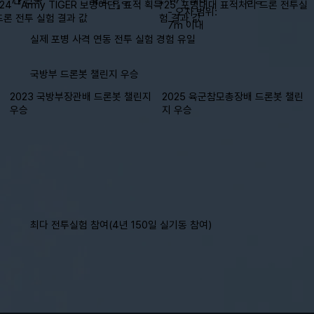
*24’ 『Army TIGER 보병여단』 표적 획득
*25’ 포병대대 표적처리 드론 전투실
- 오차 범위:
드론 전투 실험 결과 값
험 결과 값
7m 이내
실제 포병 사격 연동 전투 실험 경험 유일
국방부 드론봇 챌린지 우승
2023 국방부장관배 드론봇 챌린지
2025 육군참모총장배 드론봇 챌린
우승
지 우승
최다 전투실험 참여(4년 150일 실기동 참여)