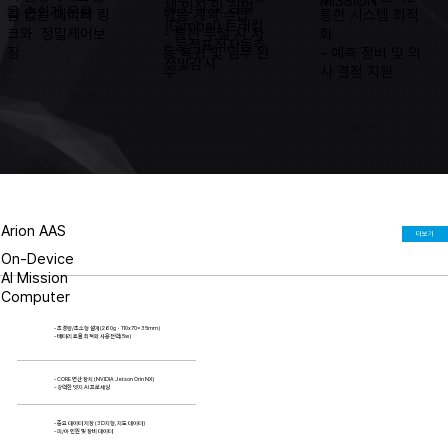
MISSION
체 인식 및 짐벌
을 손쉽게 운용
행동 계획 수립
통한 시스템 최적
김 없는 데이터 링
(Gimbal) 트래킹
- 통신 두절 시 자
화
크와 정밀제어보
- 동적표적자동추
동 복귀 및 임무 완
- 예측 정비 및 의
장
적및감시
수
사 결정 지원
Arion AAS
더보기
On-Device
AI Mission
Computer
- 초경량/초소형 설계(260gㆍ110x70x35mm)
- 배터리 효율 최적화 사용전력(5w)
- CORE 연산 장치 (NVIDIA Jetson Orin NX)
- 강력한 엣지 AI 프로세싱
- 중요 데이터 저장 (3D지형, 지도 데이터)
- 피/아 인원 및 장비 데이터