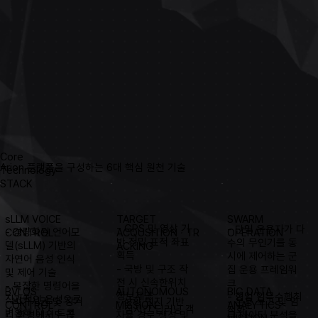
Core
Arion 플랫폼을 구성하는 6대 핵심 원천 기술
Technology
STACK
TARGET
sLLM VOICE
SWARM
- GPS 및 영상 기
- 단일 운용자가 다
- 경량화된 언어모
ACQUSITION
·
TR
CONTROL
OPERATION
반 정밀 표적 좌표
수의 무인기를 동
델(sLLM) 기반의
ACKING
획득
시에 제어하는 군
자연어 음성 인식
- 국방 및 구조 작
집 운용 프레임워
및 제어 기술
전 시 신속한위치
크
- 복잡한 명령어을
AUTONOMOUS
BVLOS
BIG DATA
정보제공
- 협업 임무수행최
직관적인 음성으로
- 상황 인지 기반
- 운용 로그 및 임
- 비가시권 및 장거
MISSION
CONTROL
ANALYTICS
- 실시간 딥러닝 객
적화
변환해 다수 드론
자율 경로 생성 및
무 데이터 분석을
리 환경에서도 끊