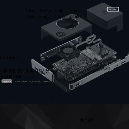
Contact Us
Com
Techn
Solu
Reso
pany
ology
tions
urces
Software
드론 운용 전 과정을 지원하는 지능
형 통합 기술
Software
Aircraft Platform
Wireless Power Solutions
​원격제어