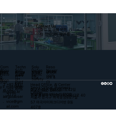
Contact Us
​협업 및 구매 문의, 기
타 아이디어 제안 등
Techn
Solu
Reso
Com
Soft
Defen
Newsr
Abou
ology
tions
urces
pany
Aircra
Smart
Broch
Bran
Supp
Public
Histo
ware
se
oom
t
ft
City
ure &
d
ort
Safety
ry
Arion
Platf
CI
Stor
Syst
Head Office, AI Center
+82 53
T
master@r
E
orm
y
Seoul Office, Business
ems
대구 수성구 알파시티1로42길
792
el
Plant, R&D Center
gblab.kr
m
Center
11 태왕알파시티수성 610호
3770
.
경북 경산시 자인면 자인공단2로 40
rgblabser
ail
서울시 강서구 마곡중앙8로7길
vice@gm
.
57 마곡아이파크디어반 B동
ail.com
407호